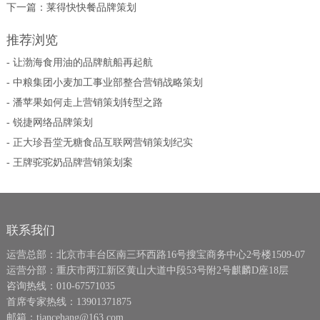
下一篇：
莱得快快餐品牌策划
推荐浏览
- 让渤海食用油的品牌航船再起航
- 中粮集团小麦加工事业部整合营销战略策划
- 潘苹果如何走上营销策划转型之路
- 锐捷网络品牌策划
- 正大珍吾堂无糖食品互联网营销策划纪实
- 王牌驼驼奶品牌营销策划案
联系我们
运营总部：北京市丰台区南三环西路16号搜宝商务中心2号楼1509-07
运营分部：重庆市两江新区黄山大道中段53号附2号麒麟D座18层
咨询热线：010-67571035
首席专家热线：13901371875
邮箱：tiancehang@163.com