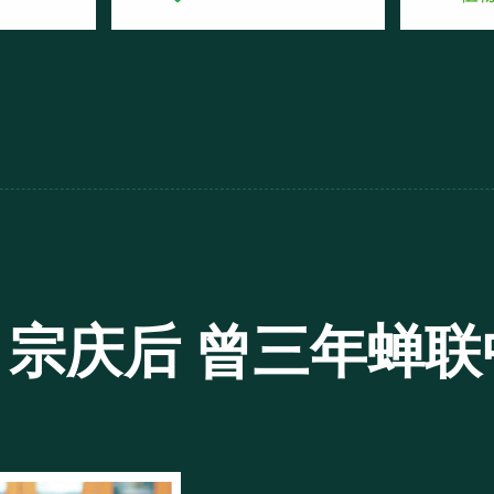
— 宗庆后 曾三年蝉