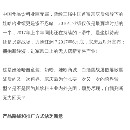
中国食品饮料业巨无霸，曾经三届中国首富宗庆后领导下的
娃哈哈业绩更是惨不忍睹，2016年业绩仅仅是最辉煌时期的
一半，2017年上半年同比还在持续的下滑中。是坐以待毙，
还是另辟战场，力挽狂澜？2017年6月底，宗庆后对外宣布：
拥抱新经济，进军风口上的无人店新零售产业!
这是娃哈哈自童装、奶粉、娃欧商城、白酒屡战屡败屡败屡
战后的又一次跨界。宗庆后为什么要一次又一次的跨界转
型？是不是因为其饮料主业内外交困，颓势尽现，自我判断
无力回天？
产品路线和推广方式缺乏新意