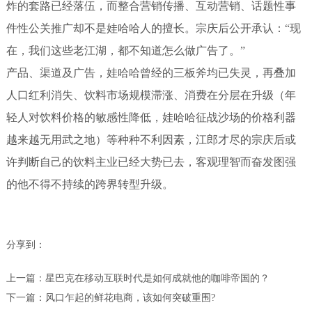
炸的套路已经落伍，而整合营销传播、互动营销、话题性事
件性公关推广却不是娃哈哈人的擅长。宗庆后公开承认：“现
在，我们这些老江湖，都不知道怎么做广告了。”
产品、渠道及广告，娃哈哈曾经的三板斧均已失灵，再叠加
人口红利消失、饮料市场规模滞涨、消费在分层在升级（年
轻人对饮料价格的敏感性降低，娃哈哈征战沙场的价格利器
越来越无用武之地）等种种不利因素，江郎才尽的宗庆后或
许判断自己的饮料主业已经大势已去，客观理智而奋发图强
的他不得不持续的跨界转型升级。
分享到：
上一篇：
星巴克在移动互联时代是如何成就他的咖啡帝国的？
下一篇：
风口乍起的鲜花电商，该如何突破重围?