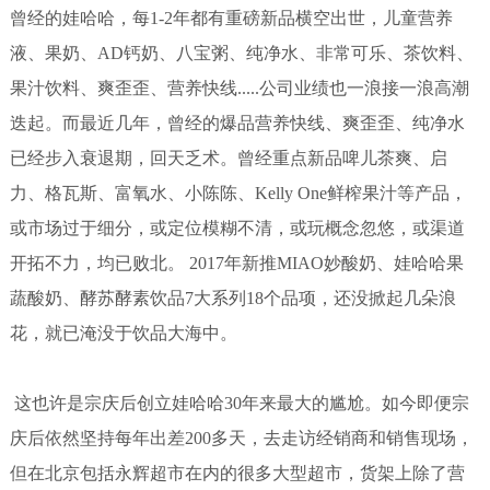
曾经的娃哈哈，每1-2年都有重磅新品横空出世，儿童营养
液、果奶、AD钙奶、八宝粥、纯净水、非常可乐、茶饮料、
果汁饮料、爽歪歪、营养快线.....公司业绩也一浪接一浪高潮
迭起。而最近几年，曾经的爆品营养快线、爽歪歪、纯净水
已经步入衰退期，回天乏术。曾经重点新品啤儿茶爽、启
力、格瓦斯、富氧水、小陈陈、Kelly One鲜榨果汁等产品，
或市场过于细分，或定位模糊不清，或玩概念忽悠，或渠道
开拓不力，均已败北。 2017年新推MIAO妙酸奶、娃哈哈果
蔬酸奶、酵苏酵素饮品7大系列18个品项，还没掀起几朵浪
花，就已淹没于饮品大海中。
这也许是宗庆后创立娃哈哈30年来最大的尴尬。如今即便宗
庆后依然坚持每年出差200多天，去走访经销商和销售现场，
但在北京包括永辉超市在内的很多大型超市，货架上除了营