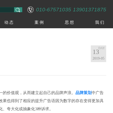
010-67571035
13901371875
动 态
案 例
思 想
我 们
13
2019-05
一的价值观，从而建立起自己的品牌声浪。
品牌策划
中广告
效果也得到了相应的提升广告语因为数字的存在变得更加具
化、夸大化或抽象化3种诉求。