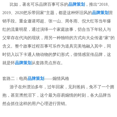
比如，著名可乐品牌百事可乐的
品牌策划
，推出“2018、
2019、2020把乐带回家”主题，都是这种怀旧风的
品牌策划
营
销手段。重金邀请邓超、张一山、周冬雨、倪大红等当年爆
红的流量明星，通过演绎一个家庭故事，切合当下年轻人与
父辈存在代沟的现状，用另一种独特的方式向大众传递“家”的
含义。整个故事过程百事可乐作为道具完美地融入其中，同
时切入以下卡通人物动物的梦幻形式，借情感宣传品牌，这
就是怀
品牌策划
从套路亮点所在。
套路二：电商
品牌策划
——煽情风格
游子在外漂泊多年，过年回家，见到爸妈，免不了一个拥
抱，甚至潸然泪下，这个最为容易煽情的时刻，各大品牌当
然会抓住这样的用户心理进行营销。