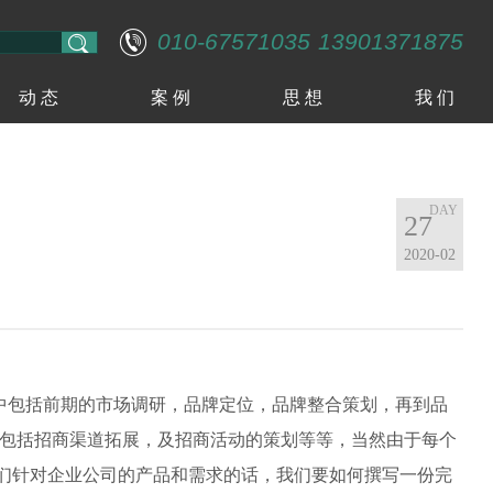
010-67571035
13901371875
动 态
案 例
思 想
我 们
27
2020-02
中包括前期的市场调研，品牌定位，品牌整合策划，再到品
还包括招商渠道拓展，及招商活动的策划等等，当然由于每个
们针对企业公司的产品和需求的话，我们要如何撰写一份完