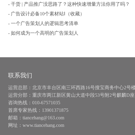
- 干货 | 产品推广没思路了？这种快速增量方法你用了吗？
- 广告设计必备10个素材站Ⅰ（收藏）
- 一个广告策划人的逻辑思考清单
- 如何成为一个高明的广告策划人
联系我们
运营总部：北京市丰台区南三环西路16号搜宝商务中心2号楼15
运营分部：重庆市两江新区黄山大道中段53号附2号麒麟D座
咨询热线：010-67571035
首席专家热线：13901371875
邮箱：tiancehang@163.com
网址：www.tiancehang.com