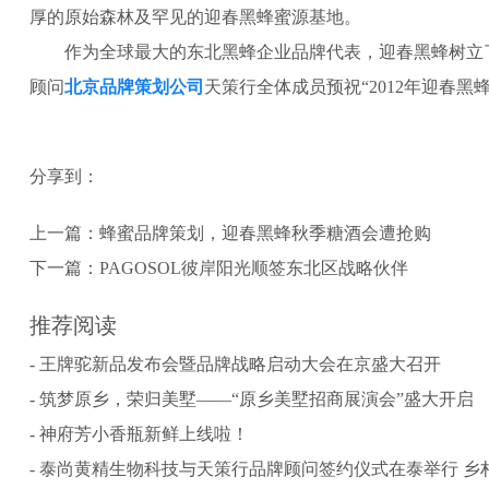
厚的原始森林及罕见的迎春黑蜂蜜源基地。
作为全球最大的东北黑蜂企业品牌代表，迎春黑蜂树立了
顾问
北京品牌策划公司
天策行全体成员预祝“2012年迎春
分享到：
上一篇：
蜂蜜品牌策划，迎春黑蜂秋季糖酒会遭抢购
下一篇：
PAGOSOL彼岸阳光顺签东北区战略伙伴
推荐阅读
- 王牌驼新品发布会暨品牌战略启动大会在京盛大召开
- 筑梦原乡，荣归美墅——“原乡美墅招商展演会”盛大开启
- 神府芳小香瓶新鲜上线啦！
- 泰尚黄精生物科技与天策行品牌顾问签约仪式在泰举行 乡