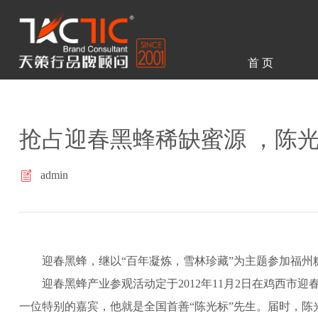
首 页
抢占迎春黑蜂稀缺蜜源 ，陈
admin
​ 迎春黑蜂，继以“百年凝炼，雪林珍藏”为主题参加福
迎春黑蜂产业参观活动定于2012年11月2日在鸡西市
一位特别的嘉宾，他就是全国首善“陈光标”先生。届时，