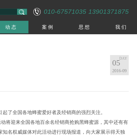
010-67571035
13901371875
动 态
案 例
思 想
我 们
05
2016-09
引起了全国各地蜂蜜爱好者及经销商的强烈关注。
活动将迎来全国各地百余名经销商抢购黑蜂蜜源，其中还有有
家知名权威媒体对此活动进行现场报道，向大家展示得天独